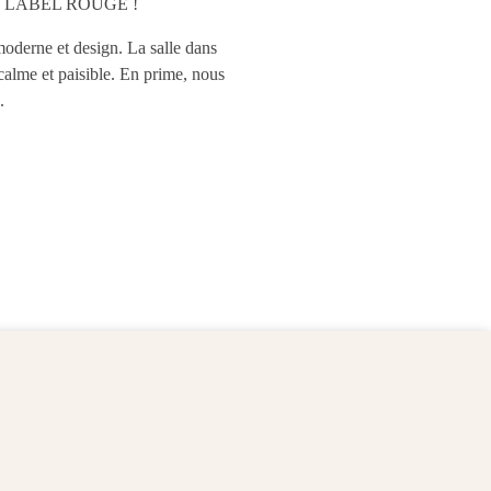
élisé LABEL ROUGE !
moderne et design. La salle dans
calme et paisible. En prime, nous
e.