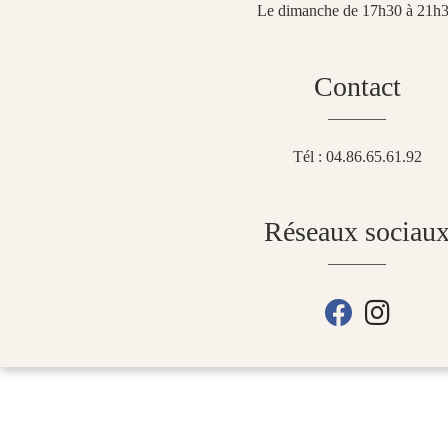
Le dimanche de 17h30 à 21h
Contact
Tél : 04.86.65.61.92
Réseaux sociau
fab fa-faceboo
fab fa-in